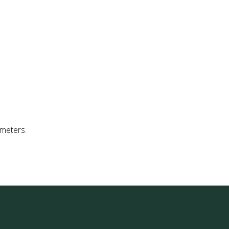
E
RESERVIERUNG
AKTUELLES
meters.